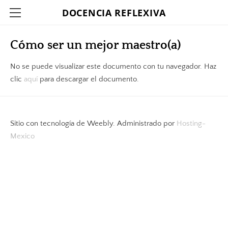
DOCENCIA REFLEXIVA
INICIO
Cómo ser un mejor maestro(a)
ATENCIÓN A FAMILIAS
No se puede visualizar este documento con tu navegador. Haz
ESCUELA PARA LA CONVIVENCIA
clic
aquí
para descargar el documento.
MOODLE
PORTAFOLIO
Sitio con tecnología de Weebly. Administrado por
Hosting-
GACETA DEL MAGISTERIO
Mexico