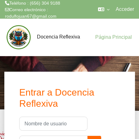
Teléfono : (656) 304 9188
Acceder
Correo electrónico :
rodulfojuan67@gmail.com
Salta al contenido principal
Docencia Reflexiva
Página Principal
Entrar a Docencia
Reflexiva
Nombre de usuario
Contraseña